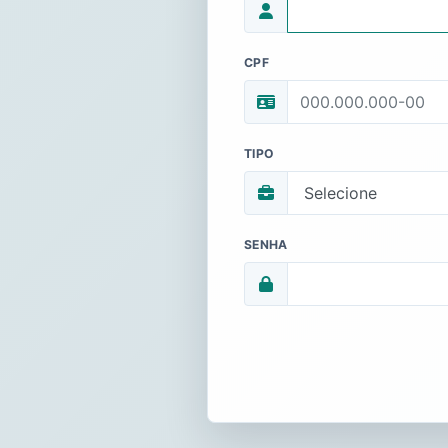
CPF
TIPO
SENHA