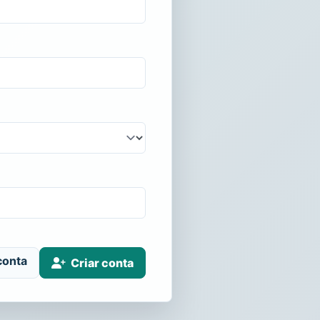
conta
Criar conta